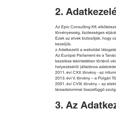
2. Adatkezelé
Az Epic Consulting Kft. elkötelez
törvényesség, tisztességes eljárá
Ezek az elvek biztosítják, hogy 
kezeljük.
z Adatkezelő a weboldal látogat
Az Európai Parlament és a Tanác
kezelése tekintetében történő vé
helyezéséről (általános adatvéd
2011. évi CXII. törvény - az info
2013. évi V. törvény – a Polgári T
2001. évi CVIII. törvény – az ele
társadalommal összefüggő szolgál
3. Az Adatke