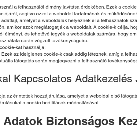
használ a felhasználói élmény javítása érdekében. Ezek a cookie
ciójáról, segítve ezzel a weboldal tartalmának és működésének
is adatfájl, amelyet a weboldalak helyeznek el a felhasználók s
, amikor azok meglátogatják a weboldalt. A cookie-k célja, h
álói élményt, és lehetővé tegyék a weboldalak számára, hogy e
asználata során végzett tevékenységeire.
cookie-kat használja:
Ezek az ideiglenes cookie-k csak addig léteznek, amíg a felha
tuális látogatás során megjegyezni a felhasználó tevékenységé
kal Kapcsolatos Adatkezelés 
a az érintettek hozzájárulása, amelyet a weboldal első látogatá
rulásukat a cookie beállítások módosításával.
 Adatok Biztonságos Ke