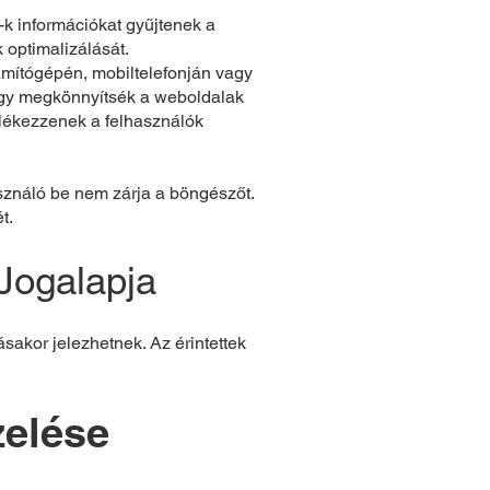
-k információkat gyűjtenek a
 optimalizálását.
zámítógépén, mobiltelefonján vagy
ogy megkönnyítsék a weboldalak
mlékezzenek a felhasználók
sználó be nem zárja a böngészőt.
t.
Jogalapja
sakor jelezhetnek. Az érintettek
zelése