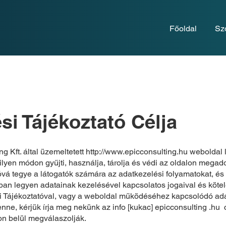
Főoldal
Sz
si Tájékoztató Célja
g Kft. által üzemeltetett
http://www.epicconsulting.hu
weboldal l
ilyen módon gyűjti, használja, tárolja és védi az oldalon megad
vá tegye a látogatók számára az adatkezelési folyamatokat, és 
ban legyen adatainak kezelésével kapcsolatos jogaival és kötel
i Tájékoztatóval, vagy a weboldal működéséhez kapcsolódó ad
nne, kérjük írja meg nekünk az info [kukac] epicconsulting .hu c
pon belül megválaszolják.