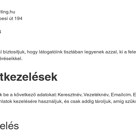
ting.hu
pesi út 194
4
iztosítjuk, hogy látogatóink tisztában legyenek azzal, ki a fel
éréseikkel.
tkezelések
jük be a következő adatokat: Keresztnév, Vezetéknév, Emailcím. 
ánlatok kezelésére használjuk, és csak addig tároljuk, amíg sz
elés