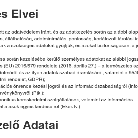
s Elvei
ett az adatvédelem iránt, és az adatkezelés során az alábbi alape
s, átláthatóság, adatminimálás, pontosság, korlátozott tárolási i
csak a szükséges adatokat gyűjtjük, és azokat biztonságosan, a 
ása során kezelésébe kerülő személyes adatokat az alábbi jogs
s (EU) 2016/679 rendelete (2016. április 27.) – a természetes
delméről és az ilyen adatok szabad áramlásáról, valamint a 95/4
elmi rendelet, GDPR);
rmációs önrendelkezési jogról és az információszabadságról (Infot
örvénykönyvről (Ptk.);
ktronikus kereskedelmi szolgáltatások, valamint az információs
tatások egyes kérdéseiről (Eker. tv.)
zelő Adatai