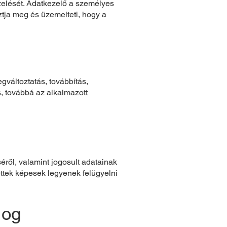
ezelését. Adatkezelő a személyes
ztja meg és üzemelteti, hogy a
változtatás, továbbítás,
, továbbá az alkalmazott
éről, valamint jogosult adatainak
ettek képesek legyenek felügyelni
Jog