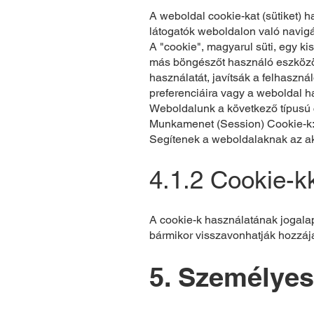
A weboldal cookie-kat (sütiket) 
látogatók weboldalon való navigá
A "cookie", magyarul süti, egy k
más böngészőt használó eszközön
használatát, javítsák a felhaszn
preferenciáira vagy a weboldal h
Weboldalunk a következő típusú 
Munkamenet (Session) Cookie-k: 
Segítenek a weboldalaknak az ak
4.1.2 Cookie-k
A cookie-k használatának jogalapj
bármikor visszavonhatják hozzájá
5. Személyes