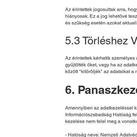
Az érintettek jogosultak arra, ho
hiányosak. Ez a jog lehetővé tesz
és szükség esetén azokat aktuali
5.3 Törléshez 
Az érintettek kérhetik személyes
gyűjtötték őket, vagy ha az adatk
között "kitöröljék" az adataikat a
6. Panaszkez
Amennyiben az adatkezeléssel k
Információszabadság Hatóság felé 
kezelése nem felel meg a vonat
- Hatóság neve: Nemzeti Adatvé