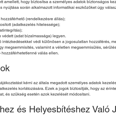
zett amellett, hogy biztosítsa a személyes adatok biztonságos k
s nyújtása során alkalmazott informatikai eszközöket úgy válas
a hozzáférhető (rendelkezésre állás);
tosított (adatkezelés hitelessége);
tintegritás);
n védett (adat bizalmassága) legyen.
 intézkedésekkel védi különösen a jogosulatlan hozzáférés, meg
agy megsemmisítés, valamint a véletlen megsemmisülés, sérülés
hozzáférhetetlenné válás ellen.
gok
tájékoztatást kérni az általa megadott személyes adatok kezelés
atkezelés korlátozására. Ezek a jogok biztosítják, hogy az érint
kat, és szükség esetén azok kezelését módosítani.
hez és Helyesbítéshez Való 