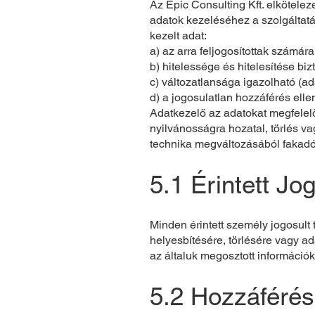
Az Epic Consulting Kft. elkötele
adatok kezeléséhez a szolgáltatá
kezelt adat:
a) az arra feljogosítottak számár
b) hitelessége és hitelesítése biz
c) változatlansága igazolható (ada
d) a jogosulatlan hozzáférés elle
Adatkezelő az adatokat megfelelő
nyilvánosságra hozatal, törlés v
technika megváltozásából fakadó 
5.1 Érintett Jo
Minden érintett személy jogosult 
helyesbítésére, törlésére vagy ad
az általuk megosztott információ
5.2 Hozzáférés