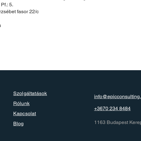
Pf.: 5.
rzsébet fasor 22/c
u
Szolgáltatások
info@epicconsulting
Rólunk
+3670 234 8484
Kapcsolat
1163 Budapest Kerep
Blog