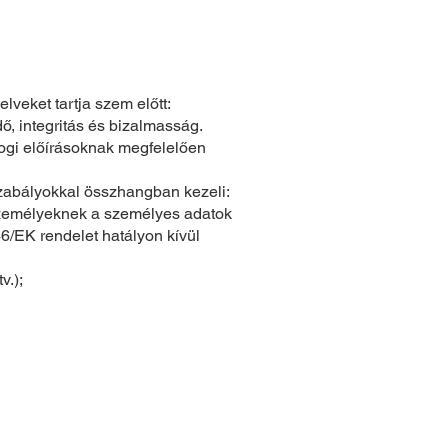
lveket tartja szem előtt:
dő, integritás és bizalmasság.
jogi előírásoknak megfelelően
zabályokkal összhangban kezeli:
 személyeknek a személyes adatok
6/EK rendelet hatályon kívül
v.);