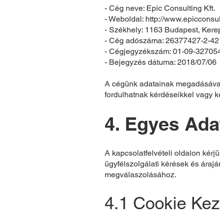
- Cég neve: Epic Consulting Kft.
- Weboldal:
http://www.epicconsul
- Székhely: 1163 Budapest, Kere
- Cég adószáma: 26377427-2-42
- Cégjegyzékszám: 01-09-32705
- Bejegyzés dátuma: 2018/07/06
A cégünk adatainak megadásával b
fordulhatnak kérdéseikkel vagy k
4. Egyes Ada
A kapcsolatfelvételi oldalon kér
ügyfélszolgálati kérések és áraj
megválaszolásához.
4.1 Cookie Kez