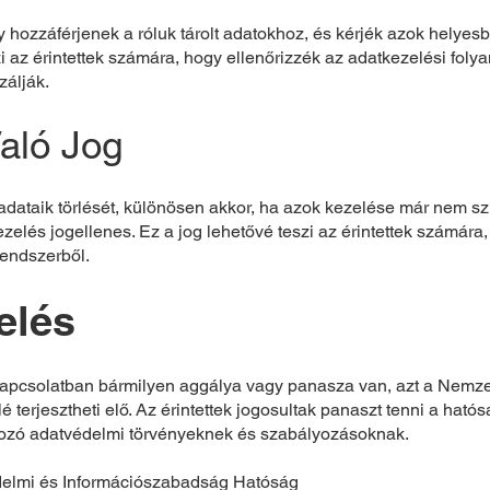
gy hozzáférjenek a róluk tárolt adatokhoz, és kérjék azok helyes
i az érintettek számára, hogy ellenőrizzék az adatkezelési folya
zálják.
Való Jog
 adataik törlését, különösen akkor, ha azok kezelése már nem s
ezelés jogellenes. Ez a jog lehetővé teszi az érintettek számá
 rendszerből.
elés
apcsolatban bármilyen aggálya vagy panasza van, azt a Nemze
terjesztheti elő. Az érintettek jogosultak panaszt tenni a hatós
kozó adatvédelmi törvényeknek és szabályozásoknak.
delmi és Információszabadság Hatóság