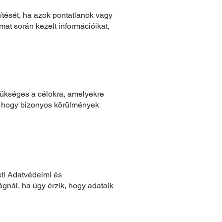
bítését, ha azok pontatlanok vagy
mat során kezelt információikat,
zükséges a célokra, amelyekre
ra, hogy bizonyos körülmények
ti Adatvédelmi és
ágnál, ha úgy érzik, hogy adataik