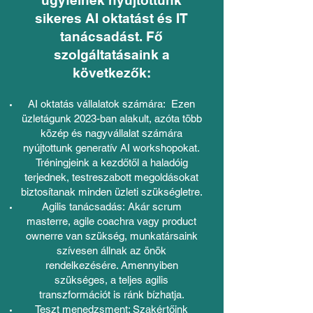
ügyfélnek nyújtottunk
sikeres AI oktatást és IT
tanácsadást. Fő
szolgáltatásaink a
következők:
AI oktatás vállalatok számára: Ezen
üzletágunk 2023-ban alakult, azóta több
közép és nagyvállalat számára
nyújtottunk generatív AI workshopokat.
Tréningjeink a kezdőtől a haladóig
terjednek, testreszabott megoldásokat
biztosítanak minden üzleti szükségletre.
Agilis tanácsadás:
Akár scrum
masterre, agile coachra vagy product
ownerre van szükség, munkatársaink
szívesen állnak az önök
rendelkezésére. Amennyiben
szükséges, a teljes agilis
transzformációt is ránk bízhatja.
Teszt menedzsment:
S
zakértőink