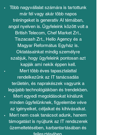
Több nagyvállalat számára is tartottunk
már fél vagy akár több napos
tréningeket is generatív AI témában,
angol nyelven is. Ügyfeleink között volt a
British Telecom, Chef Market Zrt.,
Tiszacash Zrt., Hello Agency és a
Magyar Református Egyház is.
Oktatásainkat mindig személyre
szabjuk, hogy ügyfeleink pontosan azt
kapják ami nekik éppen kell.
Mert több éves tapasztalattal
rendelkezünk az IT tanácsadás
területén, és naprakészek vagyunk a
legújabb technológiákban és trendekben.
Mert egyedi megoldásokat kínálunk
minden ügyfelünknek, figyelembe véve
az igényeiket, céljaikat és kihívásaikat.
Mert nem csak tanácsot adunk, hanem
támogatást is nyújtunk az IT rendszerek
üzemeltetésében, karbantartásában és
fejlesztésében.