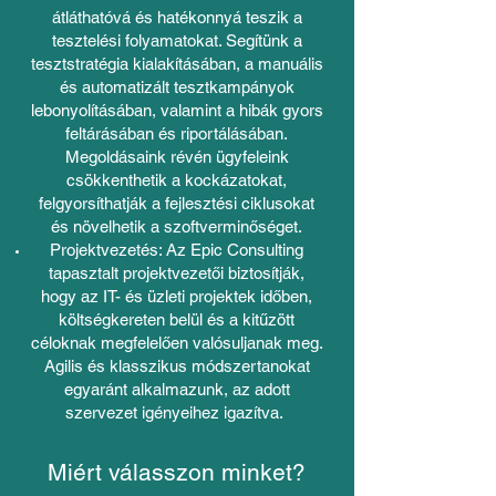
átláthatóvá és hatékonnyá teszik a
tesztelési folyamatokat. Segítünk a
tesztstratégia kialakításában, a manuális
és automatizált tesztkampányok
lebonyolításában, valamint a hibák gyors
feltárásában és riportálásában.
Megoldásaink révén ügyfeleink
csökkenthetik a kockázatokat,
felgyorsíthatják a fejlesztési ciklusokat
és növelhetik a szoftverminőséget.
Projektvezetés: Az Epic Consulting
tapasztalt projektvezetői biztosítják,
hogy az IT- és üzleti projektek időben,
költségkereten belül és a kitűzött
céloknak megfelelően valósuljanak meg.
Agilis és klasszikus módszertanokat
egyaránt alkalmazunk, az adott
szervezet igényeihez igazítva.
Miért válasszon minket?